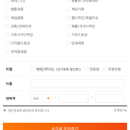
마야 / CG
유튜브 크리에이터
웹툰과정
게임기획
게임원화
웹디자인/퍼블리싱
건축/인테리어
제품/가구디자인
기초시각디자인
기초드로잉
디지털드로잉
단과과정
자격증과정
지점
혜화[대학로]
천호점
의정부점
(조기등록 할인중!)
이름
-
-
연락처
전체보기
개인정보취급방침에 동의합니다
수강료 문의하기