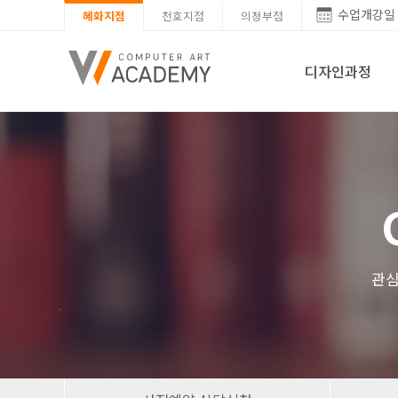
수업개강일
혜화지점
천호지점
의정부점
디자인과정
관심