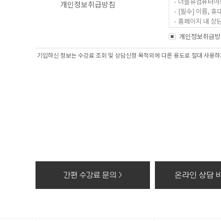
- 더블유컴퓨터아
개인정보취급방침
- [필수] 이름
- 홈페이지 내 
개인정보취급방
2. 개인정보 수집
- 과정문의에 대한
기입하신 정보는 수강료 조회 및 상담신청 목적외에 다른 용도로 절대 사용하지
3. 수집한 개인정
- 수집한 개인정보
4. 동의를 거부할
- 고객의 더블유
상담, 간편카톡조회
※ 개인정보를 파
- 종이에 출력된 
- 대금결제 및 재
- 전자적 파일 형
간편 수강료 문의 >
온라인 상담 바