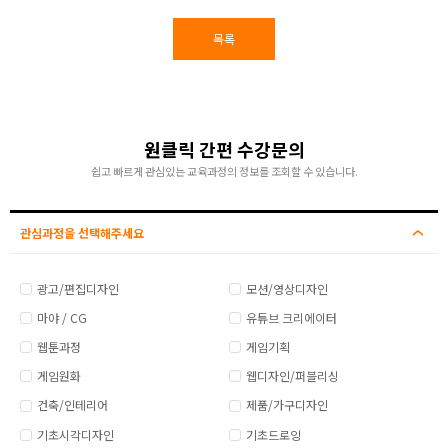
목록
원클릭 간편 수강문의
쉽고 빠르게 관심있는 교육과정의 정보를 조회할 수 있습니다.
관심과정을 선택해주세요
광고/편집디자인
모션/영상디자인
마야 / CG
유튜브 크리에이터
웹툰과정
게임기획
게임원화
웹디자인/퍼블리싱
건축/인테리어
제품/가구디자인
기초시각디자인
기초드로잉