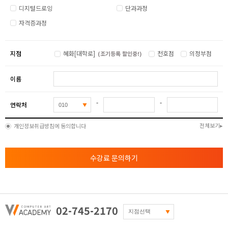
디지털드로잉
단과과정
자격증과정
지점
혜화[대학로]
천호점
의정부점
(조기등록 할인중!)
이름
-
-
연락처
전체보기
개인정보취급방침에 동의합니다
수강료 문의하기
02-745-2170