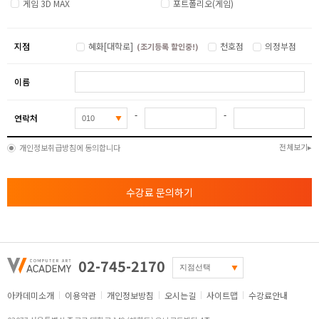
게임 3D MAX
포트폴리오(게임)
지점
혜화[대학로]
천호점
의정부점
(조기등록 할인중!)
이름
-
-
연락처
전체보기
개인정보취급방침에 동의합니다
수강료 문의하기
02-745-2170
아카데미소개
이용약관
개인정보방침
오시는길
사이트맵
수강료안내