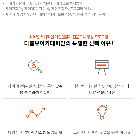
- 그래픽기술자격(GTQ) / 컴퓨터그래픽스운용기능사
- 게임원화가, 게임3D디자이너, 게임기획자, 프로그래머 등
- 메이저 게임회사, 애니메이션회사, 프로덕션, 방송사 등의 게임분야
과목별 체계적인 개인면담과 전문교육 양성 프로그램
더블유아카데미만의 특별한 선택 이유!
각 학과 전문 선생님들의
특별
맞춤
분야별
다양한 실무기반 수업의
베
형 수업과정
컨설팅
테랑 전문강사진
다양한
취업연계 시스템
도입을 활
크리에이티브한 수업을 통한
하이퀄