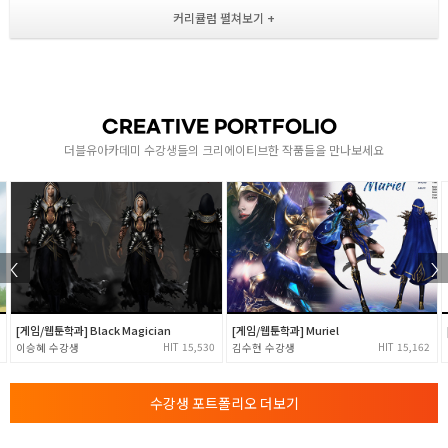
- 서브스턴스페인터를 사용한 임포트와 맵 소스 추출
- 서브스턴스페인터를 사용한 셋팅 / 채색 작업
3-4
- 1:1 컴펌 및 최종 텍스쳐 완성
- 마모셋 및 게임엔진 임포트 후 라이팅과 효과들 셋팅
CREATIVE PORTFOLIO
- 포트폴리오 샷 수정 작업 / 최종 포트폴리오 완성
더블유아카데미 수강생들의 크리에이티브한 작품들을 만나보세요
[게임/웹툰학과] Black Magician
[게임/웹툰학과] Muriel
15,530
15,162
이승혜
김수현
수강생 포트폴리오 더보기