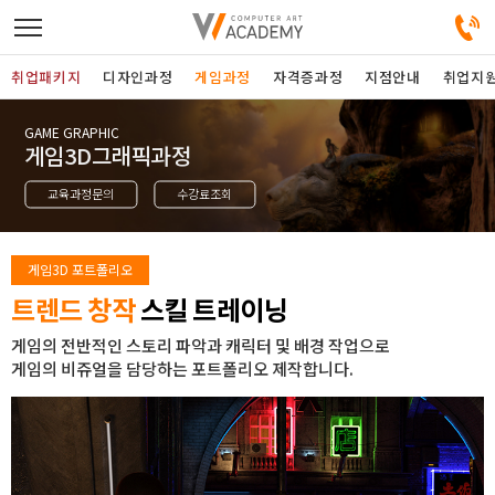
취업패키지
디자인과정
게임과정
자격증과정
지점안내
취업지
GAME GRAPHIC
디자인정규과정
게임3D그래픽과정
교육과정문의
수강료조회
디자인단과과정
게임과정
게임3D 포트폴리오
트렌드 창작
스킬 트레이닝
자격증과정
게임의 전반적인 스토리 파악과 캐릭터 및 배경 작업으로
게임의 비쥬얼을 담당하는 포트폴리오 제작합니다.
커뮤니티
취업패키지