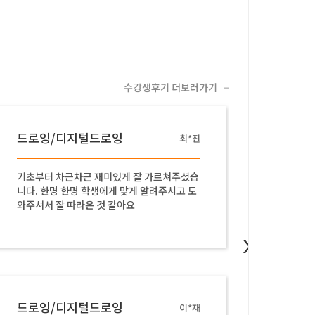
수강생후기 더보러가기
+
드로잉/디지털드로잉
지브
최*진
기초부터 차근차근 재미있게 잘 가르쳐주셨습
어렵게만
니다. 한명 한명 학생에게 맞게 알려주시고 도
잘 활용
와주셔서 잘 따라온 것 같아요
등 좋은
>
드로잉/디지털드로잉
드로잉
이*재