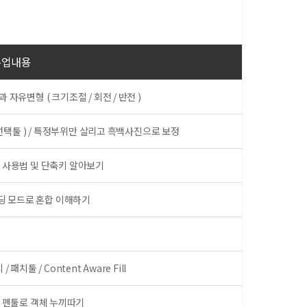
수업내용
자유변형 ( 크기조절 / 회전 / 반전 )
빠른선택툴 ) / 특정부위만 살리고 흑백사진으로 보정
툴 사용법 및 단축키 알아보기
 블렌딩 모드로 혼합 이해하기
치툴 / Content Aware Fill
 ) / 펜툴로 객체 누끼따기