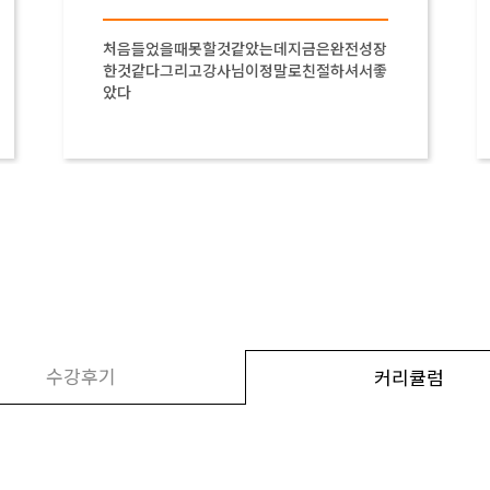
처음들었을때못할것같았는데지금은완전성장
한것같다그리고강사님이정말로친절하셔서좋
았다
수강후기
커리큘럼