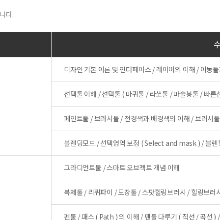
니다.
디자인 기본 이론 및 인터페이스 / 레이어의 이해 / 이동툴과 
선택툴 이해 / 선택툴 ( 마퀴툴 / 라쏘툴 / 마술봉툴 / 
페인트툴 / 브러시툴 / 전경색과 배경색의 이해 / 브러시
블렌딩모드 / 선택영역 보정 ( Select and mask ) /
그라디언트툴 / 스마트 오브젝트 개념 이해
복제툴 / 리퀴파이 / 도장툴 / 스팟힐링브러시 / 힐링브러시 / 패
펜툴 / 패스 ( Path ) 의 이해 / 펜툴 다루기 ( 직선 / 곡선