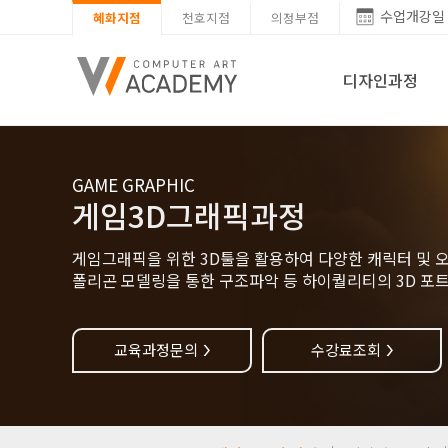
수업개강일
혜화지점
천호지점
의정부점
디자인과정
GAME GRAPHIC
게임3D그래픽과정
게임그래픽을 위한 3D툴을 활용하여 다양한 캐릭터 및 
폴리곤 모델링을 통한 구조파악 등 하이퀄리티의 3D 포
교육과정문의
수강료조회
>
>