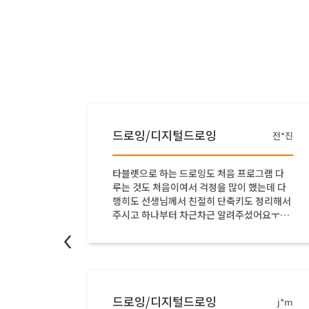
드로잉/디지털드로잉
임*희
전*진
는 가정
타블렛으로 하는 드로잉도 처음 프로그램 다
면 잘그
루는 것도 처음이여서 걱정을 많이 했는데 다
행히도 선생님께서 친절히 단축키도 정리해서
주시고 하나부터 차근차근 알려주셨어요ㅜㅜ
어설프지만 뭔가 조금씩 완성되는걸 보니까
<
뿌듯하기도 했답니다 ㅎㅎ 아직 갈길이 멀지
만 꾸준히 수강할 계획입니다~~
드로잉/디지털드로잉
문*희
j*m